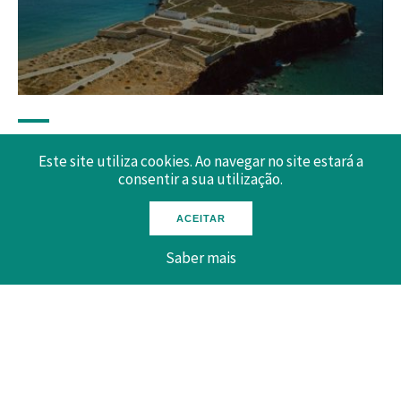
20/06/2023
Este site utiliza cookies. Ao navegar no site estará a
Esta Semana no Turismo | 20 Junho
consentir a sua utilização.
Fazer download aqui:
ACEITAR
Saber mais