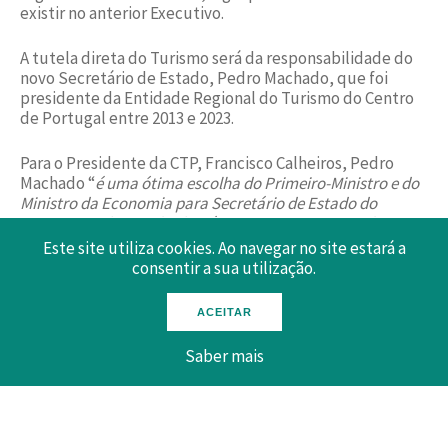
existir no anterior Executivo.
A tutela direta do Turismo será da responsabilidade do
novo Secretário de Estado, Pedro Machado, que foi
presidente da Entidade Regional do Turismo do Centro
de Portugal entre 2013 e 2023.
Para o Presidente da CTP, Francisco Calheiros, Pedro
Machado “
é uma ótima escolha do Primeiro-Ministro e do
Ministro da Economia para Secretário de Estado do
Turismo. Pedro Machado irá seguramente exercer bem as
suas funções, já que conhece em profundidade a atividade
Este site utiliza cookies. Ao navegar no site estará a
turística, os seus problemas e desafios, graças aos cargos
consentir a sua utilização.
que exerceu no setor, pelo que irá com certeza dar a
máxima atenção ao Turismo e aos vários temas
ACEITAR
estratégicos que lhe estão subjacentes
”.
Saber mais
05 Abril 2024