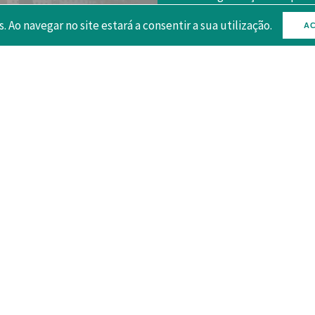
afirmação de Portugal
s. Ao navegar no site estará a consentir a sua utilização.
AC
O TURISMO EM 2025
82.1
29.1
Milhões de dormidas (INE)
Mil Milhões de euros de re
(+2.2%)
turísticas (BDP)
(+5%)