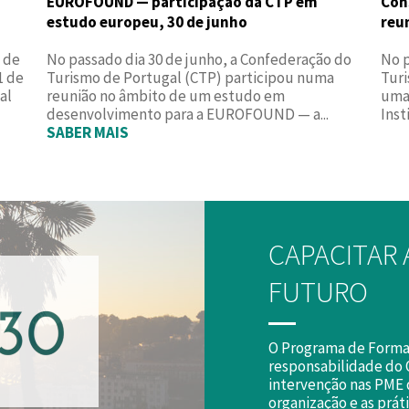
EUROFOUND — participação da CTP em
Con
estudo europeu, 30 de junho
reu
 de
No passado dia 30 de junho, a Confederação do
No p
1 de
Turismo de Portugal (CTP) participou numa
Turi
al
reunião no âmbito de um estudo em
uma
desenvolvimento para a EUROFOUND — a...
Inst
SABER MAIS
CAPACITAR 
FUTURO
O Programa de Forma
responsabilidade do 
intervenção nas PME 
organização e as práti