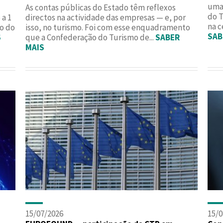
uma 
As contas públicas do Estado têm reflexos
do T
a 1
directos na actividade das empresas — e, por
na c
ão do
isso, no turismo. Foi com esse enquadramento
SAB
S
que a Confederação do Turismo de...
SABER
MAIS
15/07/2026
15/0