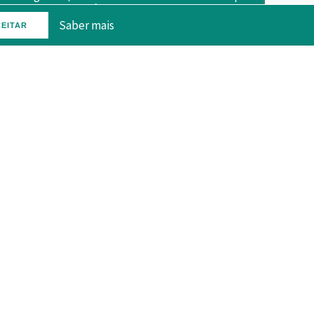
 como destino turístico de...
SABER MAIS
Saber mais
EITAR
21.7%
ceitas
Receitas de viagens e turismo, %
das exportações totais (BDP)
(+0.9 p.p.)