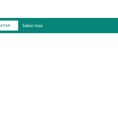
Saber mais
EITAR
ÇÕES
rvados.