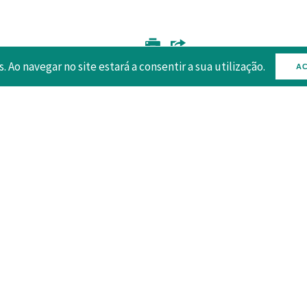
s. Ao navegar no site estará a consentir a sua utilização.
AC
 DO SITE
POLÍTICA DE PRIVACIDADE
TERMOS E CONDI
eração do Turismo de Portugal 2026 | © Todos os direitos rese