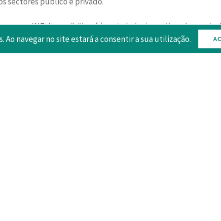
s sectores público e privado.
os que o INE disponibilizará à sociedade, incentivando o estu
s. Ao navegar no site estará a consentir a sua utilização.
AC
s que todos nos ajudem a contar.