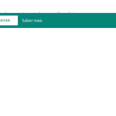
do do presente para planear melhor o futuro.
Saber mais
EITAR