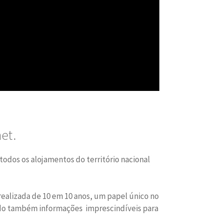
net.
 todos os alojamentos do território nacional
realizada de 10 em 10 anos, um papel único no
ndo também informações imprescindíveis para