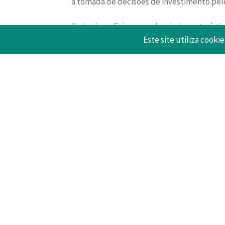
a tomada de decisões de investimento pelo
Todos beneficiaremos dos dados estatístic
Este site utiliza cookie
Nos Censos contamos todos e precisamo
26 Março 2021
Voltar