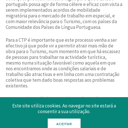
português possa agir de forma célere e eficaz com vista a
serem implementados acordos de mobilidade
migratória para o mercado de trabalho em especial, e
com maior relevância para o Turismo, com os países da
Comunidade dos Países de Língua Portuguesa.
Para a CTP é importante que este processo venha a ser
efectivo já que pode vir a permitir atrair mais mão de
obra para o Turismo, num momento em que há escassez
de pessoas para trabalhar na actividade turística,
mesmo numa situação favorável como aquela em que
nos encontramos onde as condições salariais e de
trabalho são atractivas e em linha com uma contratação
coletiva que tem dado boas respostas aos problemas
existentes.
Para Francisco Calheiros, presidente da CTP “
a
contratação de estrangeiros, nomeadamente
Este site utiliza cookies. Ao navegar no site estará a
provenientes dos países da CPLP, é uma das propostas que
consentir a sua utilização.
a Confederação do Turismo tem apontado como fazendo
parte da solução para a falta de mão de obra no Turismo.
ACEITAR
Os empresários do Turismo estão desde já disponíveis para