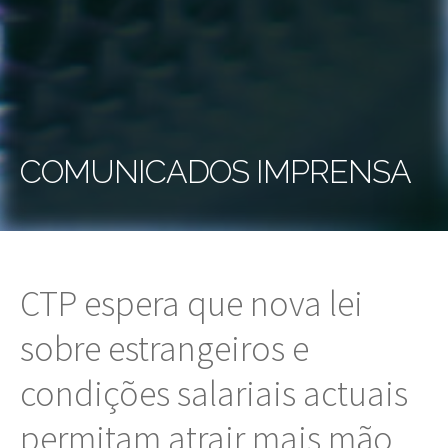
COMUNICADOS IMPRENSA
CTP espera que nova lei
sobre estrangeiros e
condições salariais actuais
permitam atrair mais mão